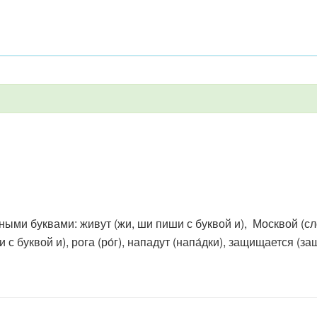
ыми буквами: живут (жи, ши пиши с буквой и), Москвой (с
с буквой и), рога (ро́г), нападут (напа́дки), защищается (защи