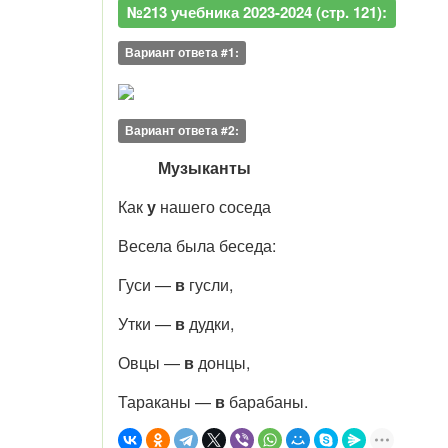
№213 учебника 2023-2024 (стр. 121):
Вариант ответа #1:
Вариант ответа #2:
Музыканты
Как
у
нашего соседа
Весела была беседа:
Гуси —
в
гусли,
Утки —
в
дудки,
Овцы —
в
донцы,
Тараканы —
в
барабаны.