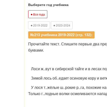
Выберите год учебника
●
Все года
●
●
2019-2022
2023-2024
№213 учебника 2019-2022 (стр. 132):
Прочитайте текст. Спишите первые два пр
буквами.
Лоси ж..вут в сибирской тайге и в лесах по
Зимой лось об..едает осиновую кору и ветк
У лося т..жёлые ш..рокие р..га, похожие на 
Только г..лодные волки осмеливаются напад