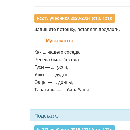
№213 учебника 2023-2024 (стр. 121):
Запишите потешку, вставляя предлоги.
Музыканты
Как ... нашего соседа
Весела была беседа:
Гуси — ... гусли,
Утки — ... дудки,
Овцы — ... донцы,
Тараканы — ... барабаны.
Подсказка
№213 учебника 2019-2022 (стр. 132):