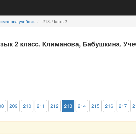
лиманова учебник
213. Часть 2
язык 2 класс. Климанова, Бабушкина. Уче
08
209
210
211
212
213
214
215
216
217
2