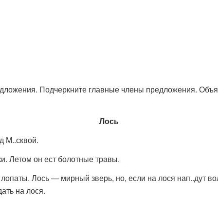
едложения. Подчеркните главные члены предложения. Объ
Лось
д М..сквой.
и. Летом он ест болотные травы.
лопаты. Лось — мирный зверь, но, если на лося нап..дут вол
ать на лося.