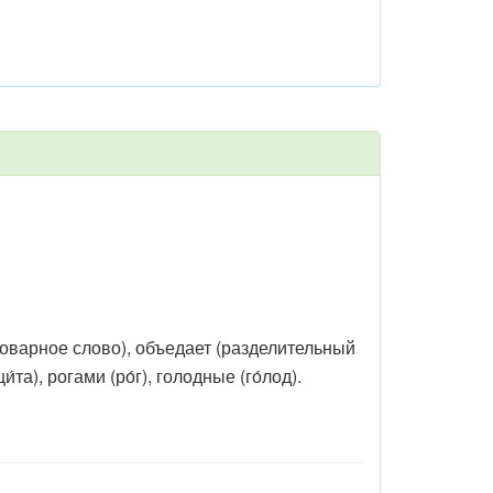
ловарное слово), объедает (разделительный
́та), рогами (ро́г), голодные (го́лод).