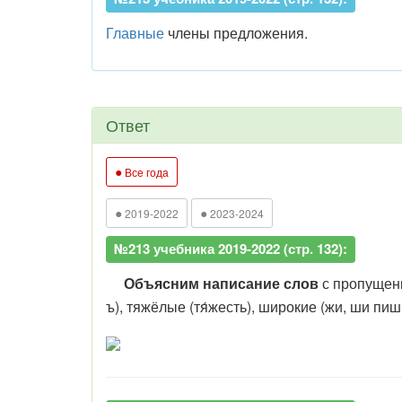
Главные
члены предложения.
Ответ
●
Все года
●
●
2019-2022
2023-2024
№213 учебника 2019-2022 (стр. 132):
Объясним написание слов
с пропущенн
ъ), тяжёлые (тя́жесть), широкие (жи, ши пиши 